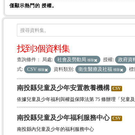
僅顯示熱門的 授權。
資料集
搜尋資料集。
找到3個資料集
查詢條件：
局處:
社會及勞動局
授權:
政府資
移除
式:
CSV
資料類別:
衛生醫療及社福
標
移除
移除
南投縣兒童及少年安置教養機構
CSV
依據兒童及少年福利與權益保障法第 75 條辦理「兒童
南投縣兒童及少年福利服務中心
CSV
南投縣內兒童及少年的福利服務中心