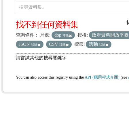
資料集
搜尋資料集。
找不到任何資料集
查詢條件：
局處:
dop
授權:
政府資料開放平
移除
JSON
CSV
標籤:
活動
移除
移除
移除
請嘗試其他的搜尋關鍵字
You can also access this registry using the
API (應用程式介面)
(see