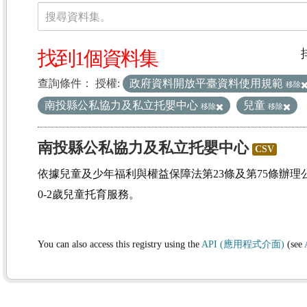
資料集
搜尋資料集。
找到1個資料集
查詢條件：
授權:
政府資料開放平臺資料使用規範
移除
南投縣公私協力及私立托嬰中心
兒童
移除
移除
南投縣公私協力及私立托嬰中心
CSV
依據兒童及少年福利與權益保障法第23條及第75條辦
0-2歲兒童托育服務。
You can also access this registry using the
API (應用程式介面)
(see
(1)