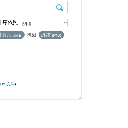
排序依照
計資訊
標籤:
評鑑
移除
移除
API 文件
).