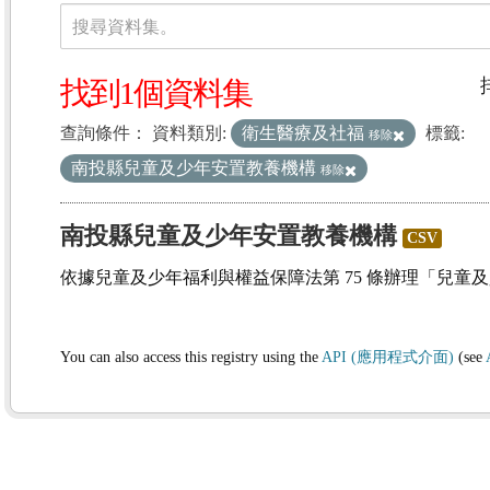
資料集
搜尋資料集。
找到1個資料集
查詢條件：
資料類別:
衛生醫療及社福
標籤:
移除
南投縣兒童及少年安置教養機構
移除
南投縣兒童及少年安置教養機構
CSV
依據兒童及少年福利與權益保障法第 75 條辦理「兒童
You can also access this registry using the
API (應用程式介面)
(see
(1)