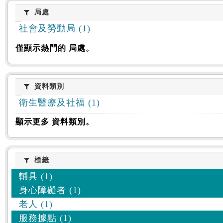
:::
局處
局處
社會及勞動局 (1)
僅顯示熱門的 局處。
資料類別
資料類別
衛生醫療及社福 (1)
顯示更多 資料類別。
標籤
標籤
輔具 (1)
身心障礙者 (1)
老人 (1)
服務據點 (1)