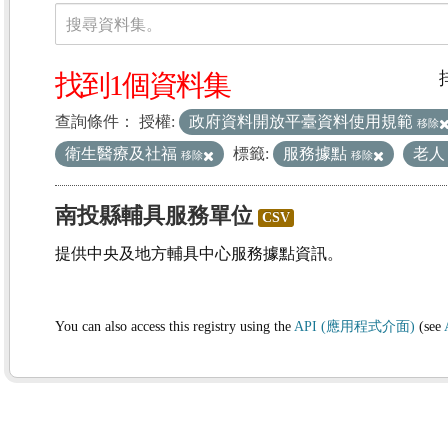
資料集
搜尋資料集。
找到1個資料集
查詢條件：
授權:
政府資料開放平臺資料使用規範
移除
衛生醫療及社福
標籤:
服務據點
老
移除
移除
南投縣輔具服務單位
CSV
提供中央及地方輔具中心服務據點資訊。
You can also access this registry using the
API (應用程式介面)
(see