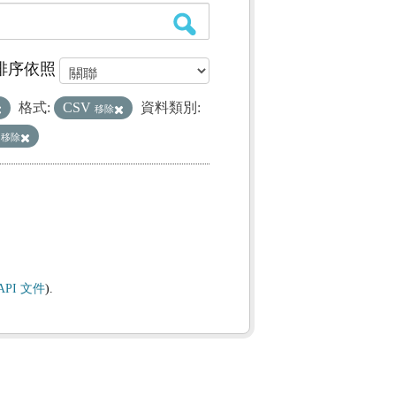
排序依照
格式:
CSV
資料類別:
移除
人
移除
API 文件
).